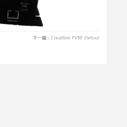
下一篇：
Creatline PVRF Detour